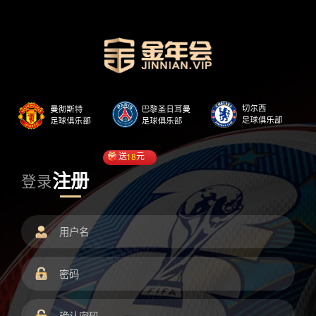
送
18
元
注册
登录