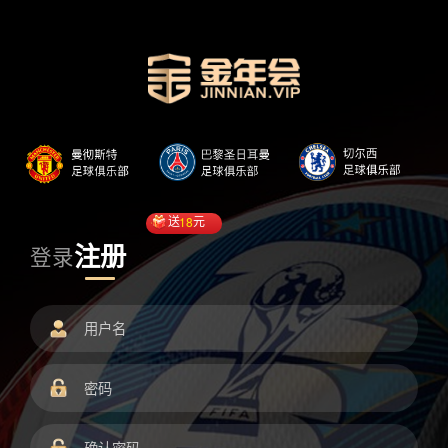
送
18
元
注册
登录